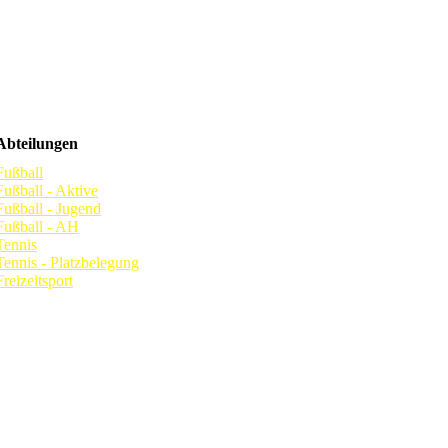
Abteilungen
Fußball
Fußball - Aktive
Fußball - Jugend
Fußball - AH
Tennis
Tennis - Platzbelegung
Freizeitsport